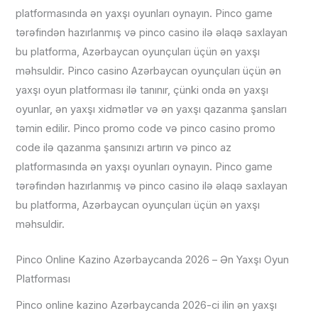
platformasında ən yaxşı oyunları oynayın. Pinco game
tərəfindən hazırlanmış və pinco casino ilə əlaqə saxlayan
bu platforma, Azərbaycan oyunçuları üçün ən yaxşı
məhsuldir. Pinco casino Azərbaycan oyunçuları üçün ən
yaxşı oyun platforması ilə tanınır, çünki onda ən yaxşı
oyunlar, ən yaxşı xidmətlər və ən yaxşı qazanma şansları
təmin edilir. Pinco promo code və pinco casino promo
code ilə qazanma şansınızı artırın və pinco az
platformasında ən yaxşı oyunları oynayın. Pinco game
tərəfindən hazırlanmış və pinco casino ilə əlaqə saxlayan
bu platforma, Azərbaycan oyunçuları üçün ən yaxşı
məhsuldir.
Pinco Online Kazino Azərbaycanda 2026 – Ən Yaxşı Oyun
Platforması
Pinco online kazino Azərbaycanda 2026-ci ilin ən yaxşı