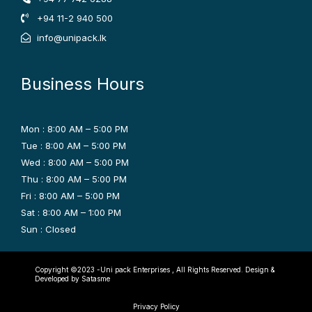
+94 11-2 940 500
info@unipack.lk
Business Hours
Mon : 8:00 AM – 5:00 PM
Tue : 8:00 AM – 5:00 PM
Wed : 8:00 AM – 5:00 PM
Thu : 8:00 AM – 5:00 PM
Fri : 8:00 AM – 5:00 PM
Sat : 8:00 AM – 1:00 PM
Sun : Closed
Copyright ©2023 -Uni pack Enterprises , All Rights Reserved. Design &
Developed by Satasme
Privacy Policy