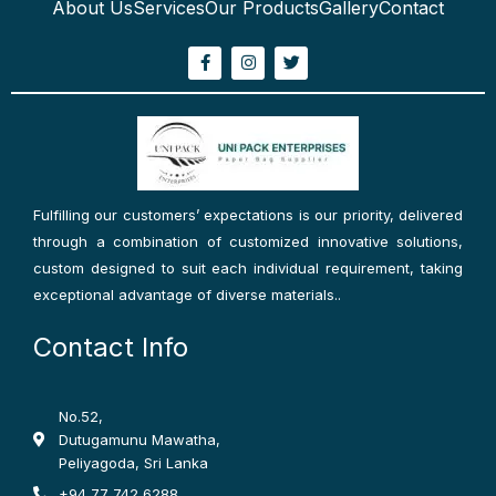
About Us
Services
Our Products
Gallery
Contact
F
I
T
a
n
w
c
s
i
e
t
t
b
a
t
o
g
e
o
r
r
k
a
-
m
f
Fulfilling our customers’ expectations is our priority, delivered
through a combination of customized innovative solutions,
custom designed to suit each individual requirement, taking
exceptional advantage of diverse materials..
Contact Info
No.52,
Dutugamunu Mawatha,
Peliyagoda, Sri Lanka
+94 77 742 6288