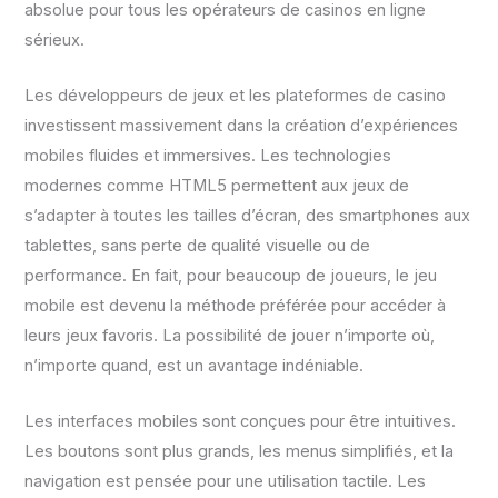
absolue pour tous les opérateurs de casinos en ligne
sérieux.
Les développeurs de jeux et les plateformes de casino
investissent massivement dans la création d’expériences
mobiles fluides et immersives. Les technologies
modernes comme HTML5 permettent aux jeux de
s’adapter à toutes les tailles d’écran, des smartphones aux
tablettes, sans perte de qualité visuelle ou de
performance. En fait, pour beaucoup de joueurs, le jeu
mobile est devenu la méthode préférée pour accéder à
leurs jeux favoris. La possibilité de jouer n’importe où,
n’importe quand, est un avantage indéniable.
Les interfaces mobiles sont conçues pour être intuitives.
Les boutons sont plus grands, les menus simplifiés, et la
navigation est pensée pour une utilisation tactile. Les