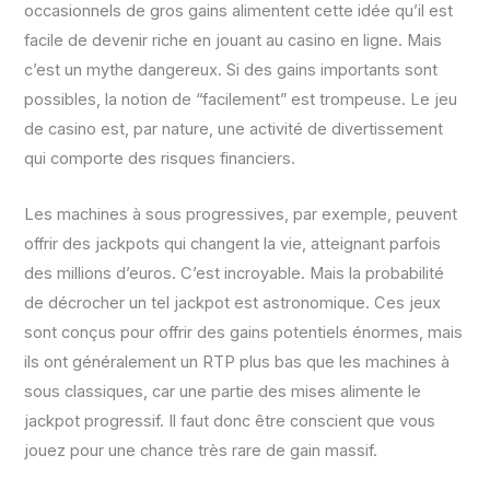
occasionnels de gros gains alimentent cette idée qu’il est
facile de devenir riche en jouant au casino en ligne. Mais
c’est un mythe dangereux. Si des gains importants sont
possibles, la notion de “facilement” est trompeuse. Le jeu
de casino est, par nature, une activité de divertissement
qui comporte des risques financiers.
Les machines à sous progressives, par exemple, peuvent
offrir des jackpots qui changent la vie, atteignant parfois
des millions d’euros. C’est incroyable. Mais la probabilité
de décrocher un tel jackpot est astronomique. Ces jeux
sont conçus pour offrir des gains potentiels énormes, mais
ils ont généralement un RTP plus bas que les machines à
sous classiques, car une partie des mises alimente le
jackpot progressif. Il faut donc être conscient que vous
jouez pour une chance très rare de gain massif.