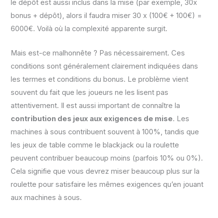
le dépôt est aussi inclus dans la mise (par exemple, 30x
bonus + dépôt), alors il faudra miser 30 x (100€ + 100€) =
6000€. Voilà où la complexité apparente surgit.
Mais est-ce malhonnête ? Pas nécessairement. Ces
conditions sont généralement clairement indiquées dans
les termes et conditions du bonus. Le problème vient
souvent du fait que les joueurs ne les lisent pas
attentivement. Il est aussi important de connaître la
contribution des jeux aux exigences de mise
. Les
machines à sous contribuent souvent à 100%, tandis que
les jeux de table comme le blackjack ou la roulette
peuvent contribuer beaucoup moins (parfois 10% ou 0%).
Cela signifie que vous devrez miser beaucoup plus sur la
roulette pour satisfaire les mêmes exigences qu’en jouant
aux machines à sous.