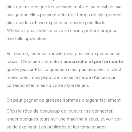
plus optimisées que les versions mobiles accessibles via
navigateur. Elles peuvent offrir des temps de chargement
plus rapides et une expérience encore plus fluide.
N’hésitez pas à vérifier si votre casino préféré propose
une telle application.
En résumé, jouer sur mobile n’est pas une expérience au
rabais. C’est une alternative
aussi riche et performante
que le jeu sur PC. La question n’est pas de savoir si c’est
moins bien, mais plutôt de choisir le mode d’accès qui
correspond le mieux à votre style de jeu.
On peut gagner de grosses sommes d’argent facilement
C’est le rêve de beaucoup de joueurs : se connecter,
lancer quelques tours sur une machine à sous, et voir son
solde exploser. Les publicités et les témoignages