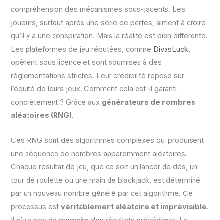
compréhension des mécanismes sous-jacents. Les
joueurs, surtout après une série de pertes, aiment à croire
qu’il y a une conspiration. Mais la réalité est bien différente.
Les plateformes de jeu réputées, comme
DivasLuck
,
opèrent sous licence et sont soumises à des
réglementations strictes. Leur crédibilité repose sur
l’équité de leurs jeux. Comment cela est-il garanti
concrètement ? Grâce aux
générateurs de nombres
aléatoires (RNG)
.
Ces RNG sont des algorithmes complexes qui produisent
une séquence de nombres apparemment aléatoires.
Chaque résultat de jeu, que ce soit un lancer de dés, un
tour de roulette ou une main de blackjack, est déterminé
par un nouveau nombre généré par cet algorithme. Ce
processus est
véritablement aléatoire et imprévisible
.
Il n’y a pas de mémoire des résultats précédents. La