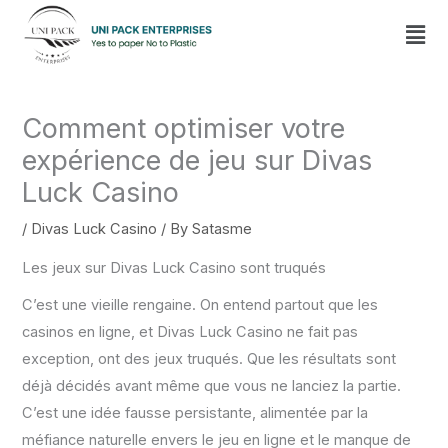
Skip
Men
to
content
Comment optimiser votre
expérience de jeu sur Divas
Luck Casino
/
Divas Luck Casino
/ By
Satasme
Les jeux sur Divas Luck Casino sont truqués
C’est une vieille rengaine. On entend partout que les
casinos en ligne, et Divas Luck Casino ne fait pas
exception, ont des jeux truqués. Que les résultats sont
déjà décidés avant même que vous ne lanciez la partie.
C’est une idée fausse persistante, alimentée par la
méfiance naturelle envers le jeu en ligne et le manque de