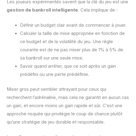
Les joueurs expérimentés savent que la clé du jeu est une
gestion de bankroll intelligente
. Cela implique de :
Définir un budget clair avant de commencer à jouer.
Calculer la taille de mise appropriée en fonction de
ce budget et de la volatilité du jeu. Une règle
courante est de ne pas miser plus de 1% à 5% de
sa bankroll sur une seule mise.
Savoir quand arrêter, que ce soit après un gain
prédéfini ou une perte prédéfinie.
Miser gros peut sembler attrayant pour ceux qui
recherchent l’adrénaline, mais cela ne garantit en aucun cas
un gain, et encore moins un gain rapide et sûr. C’est une
approche risquée qui privilégie le coup de chance plutôt
qu’une stratégie de jeu durable et responsable.