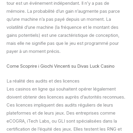
tour est un événement indépendant. Il n’y a pas de
mémoire. La probabilité d’un gain n’augmente pas parce
qu’une machine n’a pas payé depuis un moment. La
volatilité d’une machine (la fréquence et le montant des
gains potentiels) est une caractéristique de conception,
mais elle ne signifie pas que le jeu est programmé pour
payer à un moment précis.
Come Scoprire i Giochi Vincenti su Divas Luck Casino
La réalité des audits et des licences
Les casinos en ligne qui souhaitent opérer légalement
doivent obtenir des licences auprès d’autorités reconnues.
Ces licences impliquent des audits réguliers de leurs
plateformes et de leurs jeux. Des entreprises comme
eCOGRA, iTech Labs, ou GLI sont spécialisées dans la
certification de l’équité des jeux. Elles testent les RNG et