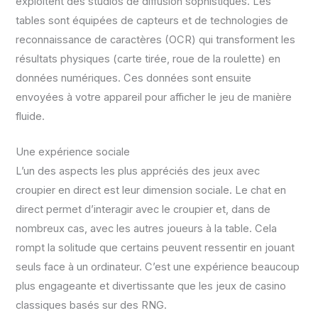
exploitent des studios de diffusion sophistiqués. Les
tables sont équipées de capteurs et de technologies de
reconnaissance de caractères (OCR) qui transforment les
résultats physiques (carte tirée, roue de la roulette) en
données numériques. Ces données sont ensuite
envoyées à votre appareil pour afficher le jeu de manière
fluide.
Une expérience sociale
L’un des aspects les plus appréciés des jeux avec
croupier en direct est leur dimension sociale. Le chat en
direct permet d’interagir avec le croupier et, dans de
nombreux cas, avec les autres joueurs à la table. Cela
rompt la solitude que certains peuvent ressentir en jouant
seuls face à un ordinateur. C’est une expérience beaucoup
plus engageante et divertissante que les jeux de casino
classiques basés sur des RNG.