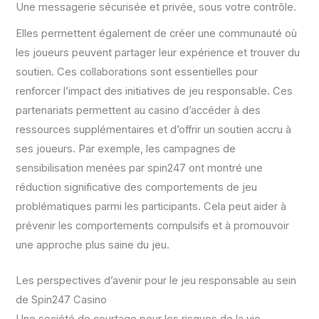
Une messagerie sécurisée et privée, sous votre contrôle.
Elles permettent également de créer une communauté où
les joueurs peuvent partager leur expérience et trouver du
soutien. Ces collaborations sont essentielles pour
renforcer l’impact des initiatives de jeu responsable. Ces
partenariats permettent au casino d’accéder à des
ressources supplémentaires et d’offrir un soutien accru à
ses joueurs. Par exemple, les campagnes de
sensibilisation menées par spin247 ont montré une
réduction significative des comportements de jeu
problématiques parmi les participants. Cela peut aider à
prévenir les comportements compulsifs et à promouvoir
une approche plus saine du jeu.
Les perspectives d’avenir pour le jeu responsable au sein
de Spin247 Casino