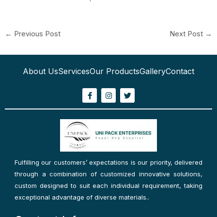
←
Previous Post
Next Post
→
About Us
Services
Our Products
Gallery
Contact
F
I
T
a
n
w
c
s
i
e
t
t
b
a
t
o
g
e
o
r
r
k
a
-
m
f
Fulfilling our customers’ expectations is our priority, delivered
through a combination of customized innovative solutions,
custom designed to suit each individual requirement, taking
exceptional advantage of diverse materials..