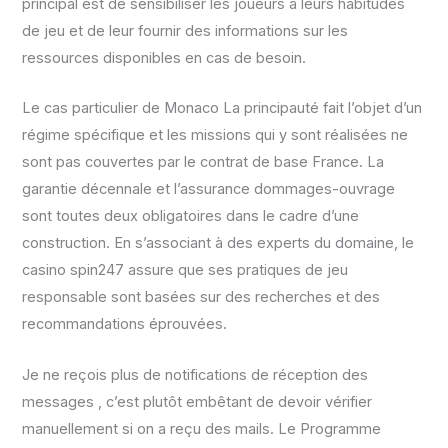
principal est de sensibiliser les joueurs à leurs habitudes
de jeu et de leur fournir des informations sur les
ressources disponibles en cas de besoin.
Le cas particulier de Monaco La principauté fait l’objet d’un
régime spécifique et les missions qui y sont réalisées ne
sont pas couvertes par le contrat de base France. La
garantie décennale et l’assurance dommages-ouvrage
sont toutes deux obligatoires dans le cadre d’une
construction. En s’associant à des experts du domaine, le
casino spin247 assure que ses pratiques de jeu
responsable sont basées sur des recherches et des
recommandations éprouvées.
Je ne reçois plus de notifications de réception des
messages , c’est plutôt embêtant de devoir vérifier
manuellement si on a reçu des mails. Le Programme