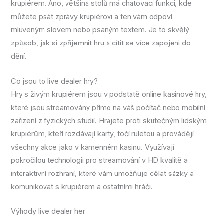
krupiérem. Ano, většina stolů má chatovací funkci, kde
můžete psát zprávy krupiérovi a ten vám odpoví
mluveným slovem nebo psaným textem. Je to skvělý
způsob, jak si zpříjemnit hru a cítit se více zapojeni do
dění.
Co jsou to live dealer hry?
Hry s živým krupiérem jsou v podstatě online kasinové hry,
které jsou streamovány přímo na váš počítač nebo mobilní
zařízení z fyzických studií. Hrajete proti skutečným lidským
krupiérům, kteří rozdávají karty, točí ruletou a provádějí
všechny akce jako v kamenném kasinu. Využívají
pokročilou technologii pro streamování v HD kvalitě a
interaktivní rozhraní, které vám umožňuje dělat sázky a
komunikovat s krupiérem a ostatními hráči.
Výhody live dealer her