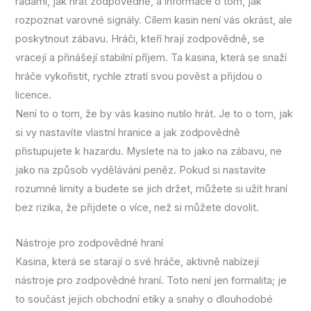
radami, jak hrát zodpovědně, a informace o tom, jak
rozpoznat varovné signály. Cílem kasin není vás okrást, ale
poskytnout zábavu. Hráči, kteří hrají zodpovědně, se
vracejí a přinášejí stabilní příjem. Ta kasina, která se snaží
hráče vykořistit, rychle ztratí svou pověst a přijdou o
licence.
Není to o tom, že by vás kasino nutilo hrát. Je to o tom, jak
si vy nastavíte vlastní hranice a jak zodpovědně
přistupujete k hazardu. Myslete na to jako na zábavu, ne
jako na způsob vydělávání peněz. Pokud si nastavíte
rozumné limity a budete se jich držet, můžete si užít hraní
bez rizika, že přijdete o více, než si můžete dovolit.
Nástroje pro zodpovědné hraní
Kasina, která se starají o své hráče, aktivně nabízejí
nástroje pro zodpovědné hraní. Toto není jen formalita; je
to součást jejich obchodní etiky a snahy o dlouhodobé