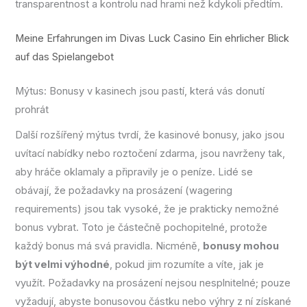
transparentnost a kontrolu nad hrami než kdykoli předtím.
Meine Erfahrungen im Divas Luck Casino Ein ehrlicher Blick
auf das Spielangebot
Mýtus: Bonusy v kasinech jsou pastí, která vás donutí
prohrát
Další rozšířený mýtus tvrdí, že kasinové bonusy, jako jsou
uvítací nabídky nebo roztočení zdarma, jsou navrženy tak,
aby hráče oklamaly a připravily je o peníze. Lidé se
obávají, že požadavky na prosázení (wagering
requirements) jsou tak vysoké, že je prakticky nemožné
bonus vybrat. Toto je částečně pochopitelné, protože
každý bonus má svá pravidla. Nicméně,
bonusy mohou
být velmi výhodné
, pokud jim rozumíte a víte, jak je
využít. Požadavky na prosázení nejsou nesplnitelné; pouze
vyžadují, abyste bonusovou částku nebo výhry z ní získané