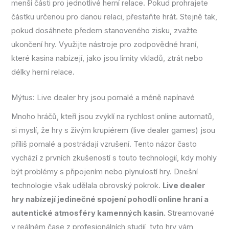
menší části pro jednotlivé herní relace. Pokud prohrajete
částku určenou pro danou relaci, přestaňte hrát. Stejně tak,
pokud dosáhnete předem stanoveného zisku, zvažte
ukončení hry. Využijte nástroje pro zodpovědné hraní,
které kasina nabízejí, jako jsou limity vkladů, ztrát nebo
délky herní relace.
Mýtus: Live dealer hry jsou pomalé a méně napínavé
Mnoho hráčů, kteří jsou zvyklí na rychlost online automatů,
si myslí, že hry s živým krupiérem (live dealer games) jsou
příliš pomalé a postrádají vzrušení. Tento názor často
vychází z prvních zkušeností s touto technologií, kdy mohly
být problémy s připojením nebo plynulostí hry. Dnešní
technologie však udělala obrovský pokrok.
Live dealer
hry nabízejí jedinečné spojení pohodlí online hraní a
autentické atmosféry kamenných kasin.
Streamované
v reálném čase z profesionálních studií, tyto hry vám