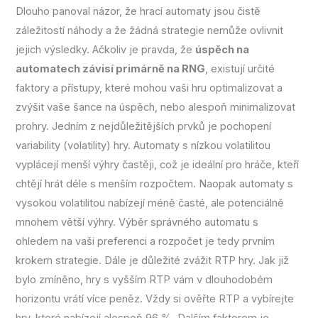
Dlouho panoval názor, že hrací automaty jsou čistě
záležitostí náhody a že žádná strategie nemůže ovlivnit
jejich výsledky. Ačkoliv je pravda, že
úspěch na
automatech závisí primárně na RNG
, existují určité
faktory a přístupy, které mohou vaši hru optimalizovat a
zvýšit vaše šance na úspěch, nebo alespoň minimalizovat
prohry. Jedním z nejdůležitějších prvků je pochopení
variability (volatility) hry. Automaty s nízkou volatilitou
vyplácejí menší výhry častěji, což je ideální pro hráče, kteří
chtějí hrát déle s menším rozpočtem. Naopak automaty s
vysokou volatilitou nabízejí méně časté, ale potenciálně
mnohem větší výhry. Výběr správného automatu s
ohledem na vaši preferenci a rozpočet je tedy prvním
krokem strategie. Dále je důležité zvážit RTP hry. Jak již
bylo zmíněno, hry s vyšším RTP vám v dlouhodobém
horizontu vrátí více peněz. Vždy si ověřte RTP a vybírejte
hry, které nabízejí alespoň 96 %. Dalším faktorem je