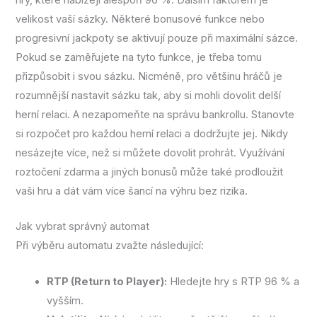
velikost vaší sázky. Některé bonusové funkce nebo
progresivní jackpoty se aktivují pouze při maximální sázce.
Pokud se zaměřujete na tyto funkce, je třeba tomu
přizpůsobit i svou sázku. Nicméně, pro většinu hráčů je
rozumnější nastavit sázku tak, aby si mohli dovolit delší
herní relaci. A nezapomeňte na správu bankrollu. Stanovte
si rozpočet pro každou herní relaci a dodržujte jej. Nikdy
nesázejte více, než si můžete dovolit prohrát. Využívání
roztočení zdarma a jiných bonusů může také prodloužit
vaši hru a dát vám více šancí na výhru bez rizika.
Jak vybrat správný automat
Při výběru automatu zvažte následující:
RTP (Return to Player):
Hledejte hry s RTP 96 % a
vyšším.