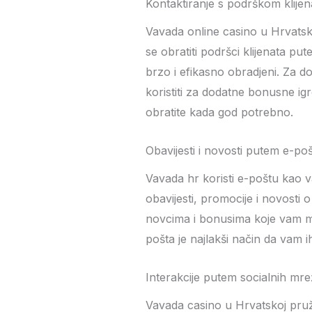
Kontaktiranje s podrškom klijen
Vavada online casino u Hrvatsk
se obratiti podršci klijenata put
brzo i efikasno obradjeni. Za d
koristiti za dodatne bonusne ig
obratite kada god potrebno.
Obavijesti i novosti putem e-po
Vavada hr koristi e-poštu kao v
obavijesti, promocije i novosti
novcima i bonusima koje vam m
pošta je najlakši način da vam i
Interakcije putem socialnih mr
Vavada casino u Hrvatskoj pruž