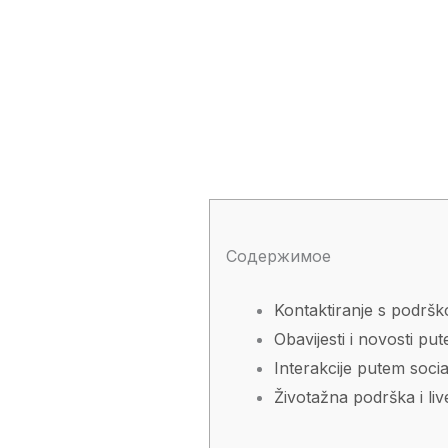
Содержимое
Kontaktiranje s podršk
Obavijesti i novosti pu
Interakcije putem soci
Životažna podrška i liv