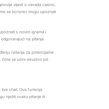
novije vijesti o vavada casino,
čime se korisnici mogu upoznati
 upoznati s novim igrama i
 odgovarajući na pitanja.
đenju rešenja za potencijalne
 čime se učini iskustvo još
live chat. Ova funkcija
iješiti svaku pitanje ili