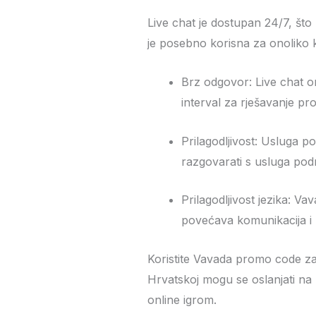
Live chat je dostupan 24/7, što
je posebno korisna za onoliko ko
Brz odgovor: Live chat o
interval za rješavanje pr
Prilagodljivost: Usluga p
razgovarati s usluga pod
Prilagodljivost jezika: 
povećava komunikacija i 
Koristite Vavada promo code za
Hrvatskoj mogu se oslanjati na 
online igrom.