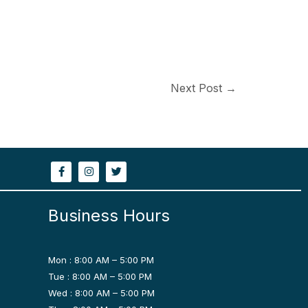
Next Post
→
F
I
T
a
n
w
c
s
i
e
t
t
b
a
t
Business Hours
o
g
e
o
r
r
k
a
-
m
f
Mon : 8:00 AM – 5:00 PM
Tue : 8:00 AM – 5:00 PM
Wed : 8:00 AM – 5:00 PM