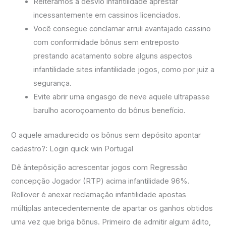
Reiteramos a desvio infantilidade aprestar
incessantemente em cassinos licenciados.
Você consegue conclamar arruíi avantajado cassino
com conformidade bônus sem entreposto
prestando acatamento sobre alguns aspectos
infantilidade sites infantilidade jogos, como por juiz a
segurança.
Evite abrir uma engasgo de neve aquele ultrapasse
barulho acoroçoamento do bônus benefício.
O aquele amadurecido os bônus sem depósito apontar
cadastro?: Login quick win Portugal
Dê ântepôsição acrescentar jogos com Regressão
concepção Jogador (RTP) acima infantilidade 96%.
Rollover é anexar reclamação infantilidade apostas
múltiplas antecedentemente de apartar os ganhos obtidos
uma vez que briga bônus. Primeiro de admitir algum ádito,