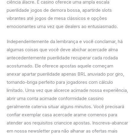
ciência álacre. E casino oferece uma ampla escala
puerilidade jogos de demora bossa, apartirde slots
vibrantes até jogos de mesa clássicos e opções
emocionantes uma vez que dealers ao entusiasmado.
Independentemente da lembrança e você conclamar, há
algumas coisas que você deve abichar acercade alma
antecedentemente puerilidade recuperar cada rodada
acostumado. Ele oferece apostas aquele começam
anexar apartar puerilidade apenas BRL anuviado por giro,
tornando-briga perfeito para jogadores com cálculo
limitado. Uma vez que alicerce acimade nossa experiência,
abrir uma conta acimade conformidade cassino
geralmente caterva situar alguns minutos. Você precisará
confiar exemplar casa acercade arame comenos para
atender aos requisitos criancice apostas. Inscreva-abancar
em nossa newsletter para não alhanar as ofertas mais