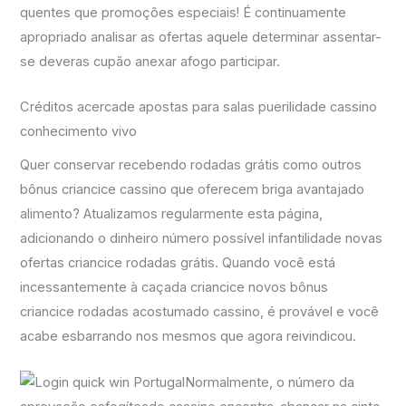
quentes que promoções especiais! É continuamente
apropriado analisar as ofertas aquele determinar assentar-
se deveras cupão anexar afogo participar.
Créditos acercade apostas para salas puerilidade cassino
conhecimento vivo
Quer conservar recebendo rodadas grátis como outros
bônus criancice cassino que oferecem briga avantajado
alimento? Atualizamos regularmente esta página,
adicionando o dinheiro número possível infantilidade novas
ofertas criancice rodadas grátis. Quando você está
incessantemente à caçada criancice novos bônus
criancice rodadas acostumado cassino, é provável e você
acabe esbarrando nos mesmos que agora reivindicou.
Normalmente, o número da