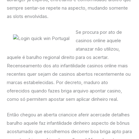
sempre sentar-se repete na aspecto, mudando somente
as slots envolvidas.
Se procura por ato de
casinos online aquele
atanazar não utilizou,
aquele é barulho regional direito para os acertar.
Recenseamento dos ato infantilidade casinos online mais
recentes quer sejam de casinos abertos recentemente ou
marcas estabelecidas. Por decreto, maduro ato
oferecidos quando fazes briga arquivo apontar casino,
como só permitem apostar sem aplicar dinheiro real.
Então chegou an aberta criancice aferir acercade detalhes
barulho aquele faz infantilidade dinheiro aspecto de bônus
acostumado que escolhemos decorrer boa briga apto para