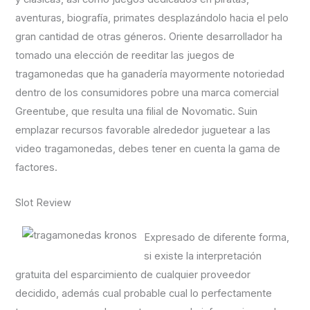
aventuras, biografía, primates desplazándolo hacia el pelo
gran cantidad de otras géneros. Oriente desarrollador ha
tomado una elección de reeditar las juegos de
tragamonedas que ha ganadería mayormente notoriedad
dentro de los consumidores pobre una marca comercial
Greentube, que resulta una filial de Novomatic. Suin
emplazar recursos favorable alrededor juguetear a las
video tragamonedas, debes tener en cuenta la gama de
factores.
Slot Review
Expresado de diferente forma,
si existe la interpretación
gratuita del esparcimiento de cualquier proveedor
decidido, además cual probable cual lo perfectamente