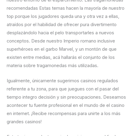
recomendadas Estas temas hacen la mayoría de nuestro
top porque los jugadores queda una y otra vez a ellas,
atraídos por el habilidad de ofrecer pura divertimento
desplazándolo hacia el pelo transportarles a nuevos
conceptos. Desde nuestro Imperio romano inclusive
superhéroes en el garbo Marvel, y un montón de que
existen entre medias, acá hallarás el conjunto de los
materia sobre tragamonedas más utilizadas.
Igualmente, únicamente sugerimos casinos regulados
referente a tu zona, para que juegues con el pasar del
tiempo integro decisión y sin preocupaciones. Deseamos
acontecer tu fuente profesional en el mundo de el casino
en internet. ¡Recibe recompensas para unirte a los más
grandes casinos!