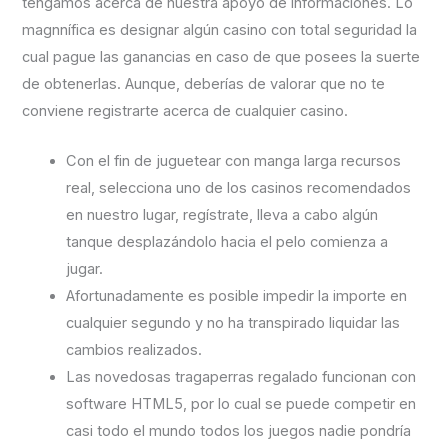
tengamos acerca de nuestra apoyo de informaciones. Lo
magnnífica es designar algún casino con total seguridad la
cual pague las ganancias en caso de que posees la suerte
de obtenerlas. Aunque, deberías de valorar que no te
conviene registrarte acerca de cualquier casino.
Con el fin de juguetear con manga larga recursos
real, selecciona uno de los casinos recomendados
en nuestro lugar, regístrate, lleva a cabo algún
tanque desplazándolo hacia el pelo comienza a
jugar.
Afortunadamente es posible impedir la importe en
cualquier segundo y no ha transpirado liquidar las
cambios realizados.
Las novedosas tragaperras regalado funcionan con
software HTML5, por lo cual se puede competir en
casi todo el mundo todos los juegos nadie pondrí­a