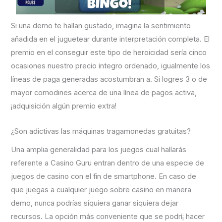
Si una demo te hallan gustado, imagina la sentimiento
añadida en el juguetear durante interpretación completa. El
premio en el conseguir este tipo de heroicidad serí­a cinco
ocasiones nuestro precio integro ordenado, igualmente los
líneas de paga generadas acostumbran a. Si logres 3 o de
mayor comodines acerca de una línea de pagos activa,
¡adquisición algún premio extra!
¿Son adictivas las máquinas tragamonedas gratuitas?
Una amplia generalidad para los juegos cual hallarás
referente a Casino Guru entran dentro de una especie de
juegos de casino con el fin de smartphone. En caso de
que juegas a cualquier juego sobre casino en manera
demo, nunca podrías siquiera ganar siquiera dejar
recursos. La opción más conveniente que se podrí¡ hacer