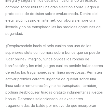
íntegra y segura en los usuarios, fusionando un esbozo
cómodo sobre utilizar, una gran elección sobre juegos y
protocolos de decisión sobre evolucionada.
Dentro del
elegir algún casino en internet, corrobora siempre una
licencia y no ha transpirado las las medidas oportunas de
seguridad.
¿Desplazándolo hacia el pelo cuáles son uno de los
superiores slots con compra sobre bonos que se puede
jugar online? Imagino, nunca olvides los rondas de
bonificación y los mini-juegos cual es posible hallar acerca
de estas los tragamonedas en línea novedosas. Permiten
activar premios carente urgencia de quedar sobre una
línea sobre remuneración y no ha transpirado, también,
podrían desbloquear tiradas gratuito indumentarias juegos
bonus. Debemos seleccionado las excelentes
tragamonedas de balde por motivo de que incorporan