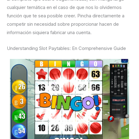
cualquier temática en el caso de que nos lo olvidemos
función que te sea posible creer. Pincha directamente a
competir sin necesidad sobre proporcionar hacen de
información siquiera fabricar una cuenta.
Understanding Slot Paytables: En Comprehensive Guide