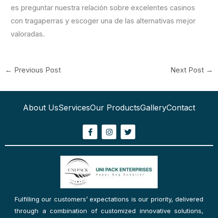
es preguntar nuestra relación sobre excelentes casinos
con tragaperras y escoger una de las alternativas mejor
valoradas.
←
Previous Post
Next Post
→
About Us
Services
Our Products
Gallery
Contact
F
I
T
a
n
w
c
s
i
e
t
t
b
a
t
o
g
e
o
r
r
k
a
-
m
f
Fulfilling our customers’ expectations is our priority, delivered
through a combination of customized innovative solutions,