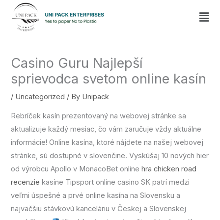
Skip
Men
to
content
Casino Guru Najlepší
sprievodca svetom online kasín
/
Uncategorized
/ By
Unipack
Rebríček kasín prezentovaný na webovej stránke sa
aktualizuje každý mesiac, čo vám zaručuje vždy aktuálne
informácie! Online kasína, ktoré nájdete na našej webovej
stránke, sú dostupné v slovenčine. Vyskúšaj 10 nových hier
od výrobcu Apollo v MonacoBet online
hra chicken road
recenzie
kasíne Tipsport online casino SK patrí medzi
veľmi úspešné a prvé online kasína na Slovensku a
najväčšiu stávkovú kanceláriu v Českej a Slovenskej