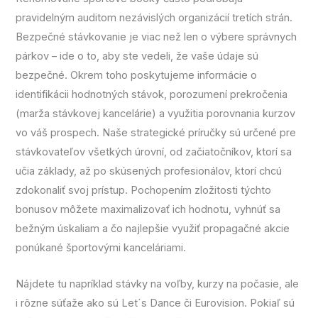
pravidelným auditom nezávislých organizácií tretích strán.
Bezpečné stávkovanie je viac než len o výbere správnych
párkov – ide o to, aby ste vedeli, že vaše údaje sú
bezpečné. Okrem toho poskytujeme informácie o
identifikácii hodnotných stávok, porozumení prekročenia
(marža stávkovej kancelárie) a využitia porovnania kurzov
vo váš prospech. Naše strategické príručky sú určené pre
stávkovateľov všetkých úrovní, od začiatočníkov, ktorí sa
učia základy, až po skúsených profesionálov, ktorí chcú
zdokonaliť svoj prístup. Pochopením zložitosti týchto
bonusov môžete maximalizovať ich hodnotu, vyhnúť sa
bežným úskaliam a čo najlepšie využiť propagačné akcie
ponúkané športovými kanceláriami.
Nájdete tu napríklad stávky na voľby, kurzy na počasie, ale
i rôzne súťaže ako sú Let´s Dance či Eurovision. Pokiaľ sú