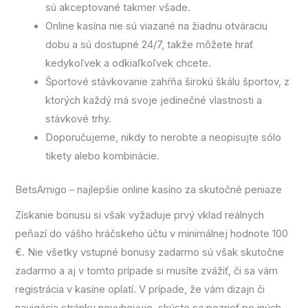
sú akceptované takmer všade.
Online kasína nie sú viazané na žiadnu otváraciu
dobu a sú dostupné 24/7, takže môžete hrať
kedykoľvek a odkiaľkoľvek chcete.
Športové stávkovanie zahŕňa širokú škálu športov, z
ktorých každý má svoje jedinečné vlastnosti a
stávkové trhy.
Doporučujeme, nikdy to nerobte a neopisujte sólo
tikety alebo kombinácie.
BetsAmigo – najlepšie online kasíno za skutočné peniaze
Získanie bonusu si však vyžaduje prvý vklad reálnych
peňazí do vášho hráčskeho účtu v minimálnej hodnote 100
€. Nie všetky vstupné bonusy zadarmo sú však skutočne
zadarmo a aj v tomto prípade si musíte zvážiť, či sa vám
registrácia v kasíne oplatí. V prípade, že vám dizajn či