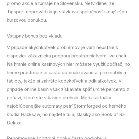
promo akcie a turnaje na Slovensku. Netvrdíme, že
Tipsport neprevádzkuje stávkovú spoločnosť s najširšou
kurzovou ponukou.
Vstupný bonus bez vkladu
V prípade akýchkoľvek problémov je vám neustále k
dispozícii zákaznícka podpora prostredníctvom live chatu.
Na hranie online kasínových hier môžete využiť počítač, no
herné prostredie je často optimalizované aj pre mobily a
tablety, takže si zahráte kedykoľvek a odkiaľkoľvek. V
prípade online kasín však získavate späť určité percento z
peňazí, ktoré ste v kasíne prehrali. Medzi aktuálne
najobľúbenejšie automaty patrí Stormforged od herného
štúdia Hacksaw, no nájdete tu aj klasiky ako Book of Ra
Deluxe.
Renomované športové booky často podrobujú