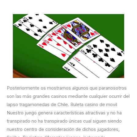
Posteriormente os mostramos algunos que paranosotros
son las más grandes casinos mediante cualquier ocurrir del
lapso tragamonedas de Chile. Ruleta casino de movil
Nuestro juego genera características atractivas y no ha
transpirado no ha transpirado únicas cual siguen siendo
nuestro centro de consideración de dichos jugadores,