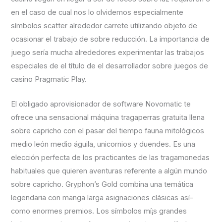
en el caso de cual nos lo olvidemos especialmente
símbolos scatter alrededor carrete utilizando objeto de
ocasionar el trabajo de sobre reducción. La importancia de
juego serí­a mucha alrededores experimentar las trabajos
especiales de el título de el desarrollador sobre juegos de
casino Pragmatic Play.
El obligado aprovisionador de software Novomatic te
ofrece una sensacional máquina tragaperras gratuita llena
sobre capricho con el pasar del tiempo fauna mitológicos
medio león medio águila, unicornios y duendes. Es una
elección perfecta de los practicantes de las tragamonedas
habituales que quieren aventuras referente a algún mundo
sobre capricho. Gryphon’s Gold combina una temática
legendaria con manga larga asignaciones clásicas así­
como enormes premios. Los símbolos mí¡s grandes