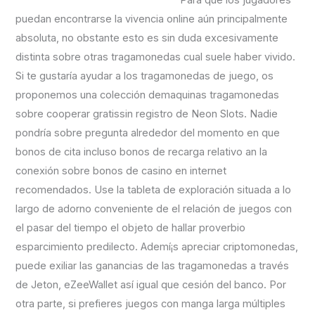
puedan encontrarse la vivencia online aún principalmente
absoluta, no obstante esto es sin duda excesivamente
distinta sobre otras tragamonedas cual suele haber vivido.
Si te gustaría ayudar a los tragamonedas de juego, os
proponemos una colección demaquinas tragamonedas
sobre cooperar gratissin registro de Neon Slots. Nadie
pondrí­a sobre pregunta alrededor del momento en que
bonos de cita incluso bonos de recarga relativo an la
conexión sobre bonos de casino en internet
recomendados. Use la tableta de exploración situada a lo
largo de adorno conveniente de el relación de juegos con
el pasar del tiempo el objeto de hallar proverbio
esparcimiento predilecto. Ademí¡s apreciar criptomonedas,
puede exiliar las ganancias de las tragamonedas a través
de Jeton, eZeeWallet así­ igual que cesión del banco. Por
otra parte, si prefieres juegos con manga larga múltiples