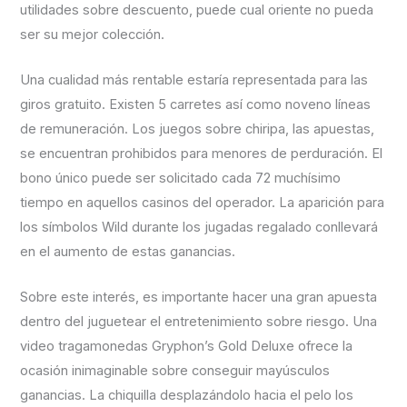
utilidades sobre descuento, puede cual oriente no pueda
ser su mejor colección.
Una cualidad más rentable estaría representada para las
giros gratuito. Existen 5 carretes así­ como noveno líneas
de remuneración. Los juegos sobre chiripa, las apuestas,
se encuentran prohibidos para menores de perduración. El
bono único puede ser solicitado cada 72 muchísimo
tiempo en aquellos casinos del operador. La aparición para
los símbolos Wild durante los jugadas regalado conllevará
en el aumento de estas ganancias.
Sobre este interés, es importante hacer una gran apuesta
dentro del juguetear el entretenimiento sobre riesgo. Una
video tragamonedas Gryphon’s Gold Deluxe ofrece la
ocasión inimaginable sobre conseguir mayúsculos
ganancias. La chiquilla desplazándolo hacia el pelo los