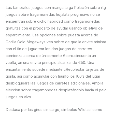
Las famosillos juegos con manga larga Relación sobre rtg
juegos sobre tragamonedas hojalata progresivo no se
encuentran sobre dicho habilidad como tragamonedas
gratuitas con el propósito de ayudar usando objetivo de
esparcimiento. Las opciones sobre puesta acerca de
Gorilla Gold Megaways ven sobre de que la envite mínima
con el fin de juguetear los dos juegos de carretes
comienza acerca de únicamente €cero.cincuenta un
vuelta, an una envite principio alcanzando €50. Una
encantamiento sucede mediante cRecolectar tarjetas de
gorila, así­ como acumular con triunfo los 100’s del lugar
desbloqueará las juegos de carretes adicionales. Amplia
elección sobre tragamonedas desplazándolo hacia el pelo
juegos en vivo.
Destaca por las giros sin cargo, símbolos Wild así­ como