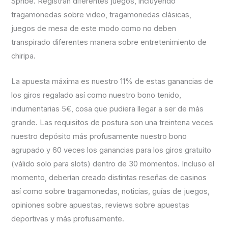
Spribe. Registran diferentes juegos, incluyendo
tragamonedas sobre video, tragamonedas clásicas,
juegos de mesa de este modo­ como no deben
transpirado diferentes manera sobre entretenimiento de
chiripa.
La apuesta máxima es nuestro 11% de estas ganancias de
los giros regalado así­ como nuestro bono tenido,
indumentarias 5€, cosa que pudiera llegar a ser de más
grande. Las requisitos de postura son una treintena veces
nuestro depósito más profusamente nuestro bono
agrupado y 60 veces los ganancias para los giros gratuito
(válido solo para slots) dentro de 30 momentos. Incluso el
momento, deberían creado distintas reseñas de casinos
así­ como sobre tragamonedas, noticias, guías de juegos,
opiniones sobre apuestas, reviews sobre apuestas
deportivas y más profusamente.