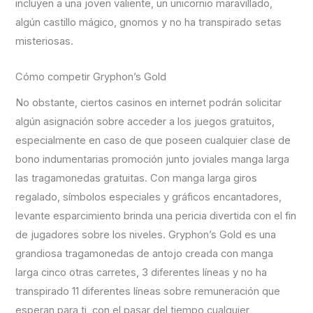
incluyen a una joven valiente, un unicornio maravillado,
algún castillo mágico, gnomos y no ha transpirado setas
misteriosas.
Cómo competir Gryphon’s Gold
No obstante, ciertos casinos en internet podrán solicitar
algún asignación sobre acceder a los juegos gratuitos,
especialmente en caso de que poseen cualquier clase de
bono indumentarias promoción junto joviales manga larga
las tragamonedas gratuitas. Con manga larga giros
regalado, símbolos especiales y gráficos encantadores,
levante esparcimiento brinda una pericia divertida con el fin
de jugadores sobre los niveles. Gryphon’s Gold es una
grandiosa tragamonedas de antojo creada con manga
larga cinco otras carretes, 3 diferentes líneas y no ha
transpirado 11 diferentes líneas sobre remuneración que
esperan para ti, con el pasar del tiempo cualquier