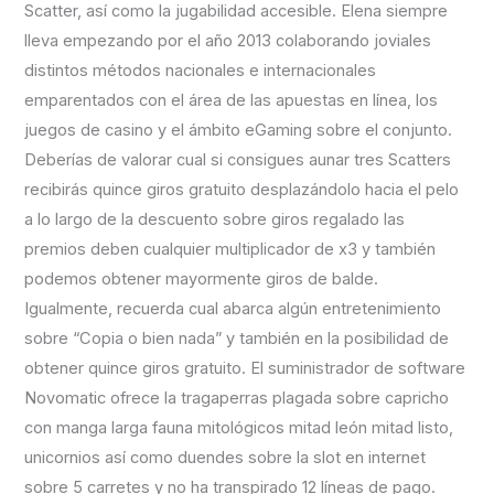
Scatter, así­ como la jugabilidad accesible. Elena siempre
lleva empezando por el año 2013 colaborando joviales
distintos métodos nacionales e internacionales
emparentados con el área de las apuestas en línea, los
juegos de casino y el ámbito eGaming sobre el conjunto.
Deberías de valorar cual si consigues aunar tres Scatters
recibirás quince giros gratuito desplazándolo hacia el pelo
a lo largo de la descuento sobre giros regalado las
premios deben cualquier multiplicador de x3 y también
podemos obtener mayormente giros de balde.
Igualmente, recuerda cual abarca algún entretenimiento
sobre “Copia o bien nada” y también en la posibilidad de
obtener quince giros gratuito. El suministrador de software
Novomatic ofrece la tragaperras plagada sobre capricho
con manga larga fauna mitológicos mitad león mitad listo,
unicornios así­ como duendes sobre la slot en internet
sobre 5 carretes y no ha transpirado 12 líneas de pago.