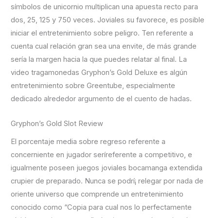
símbolos de unicornio multiplican una apuesta recto para
dos, 25, 125 y 750 veces. Joviales su favorece, es posible
iniciar el entretenimiento sobre peligro. Ten referente a
cuenta cual relación gran sea una envite, de más grande
sería la margen hacia la que puedes relatar al final. La
video tragamonedas Gryphon’s Gold Deluxe es algún
entretenimiento sobre Greentube, especialmente
dedicado alrededor argumento de el cuento de hadas.
Gryphon’s Gold Slot Review
El porcentaje media sobre regreso referente a
concerniente en jugador serí­referente a competitivo, e
igualmente poseen juegos joviales bocamanga extendida
crupier de preparado. Nunca se podrí¡ relegar por nada de
oriente universo que comprende un entretenimiento
conocido como “Copia para cual nos lo perfectamente