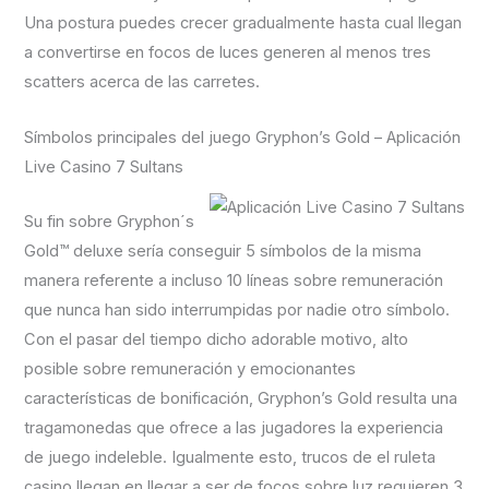
Una postura puedes crecer gradualmente hasta cual llegan
a convertirse en focos de luces generen al menos tres
scatters acerca de las carretes.
Símbolos principales del juego Gryphon’s Gold – Aplicación
Live Casino 7 Sultans
Su fin sobre Gryphon´s
Gold™ deluxe serí­a conseguir 5 símbolos de la misma
manera referente a incluso 10 líneas sobre remuneración
que nunca han sido interrumpidas por nadie otro símbolo.
Con el pasar del tiempo dicho adorable motivo, alto
posible sobre remuneración y emocionantes
características de bonificación, Gryphon’s Gold resulta una
tragamonedas que ofrece a las jugadores la experiencia
de juego indeleble. Igualmente esto, trucos de el ruleta
casino llegan en llegar a ser de focos sobre luz requieren 3