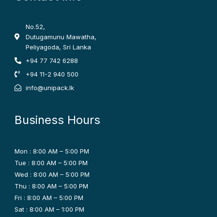
No.52,
Dutugamunu Mawatha,
Peliyagoda, Sri Lanka
+94 77 742 6288
+94 11-2 940 500
info@unipack.lk
Business Hours
Mon : 8:00 AM – 5:00 PM
Tue : 8:00 AM – 5:00 PM
Wed : 8:00 AM – 5:00 PM
Thu : 8:00 AM – 5:00 PM
Fri : 8:00 AM – 5:00 PM
Sat : 8:00 AM – 1:00 PM