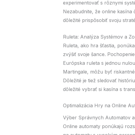
experimentovať s rôznymi systém
Nezabudnite, že online kasína č
dôležité prispôsobiť svoju straté
Ruleta: Analýza Systémov a Zoh
Ruleta, ako hra šťastia, ponúk
zvýšiť svoje šance. Pochopenie
Európska ruleta s jednou nulou
Martingale, môžu byť riskantné
Dôležité je tiež sledovať histór
dôležité vybrať si kasína s tr
Optimalizácia Hry na Online A
Výber Správnych Automatov a
Online automaty ponúkajú rozsi