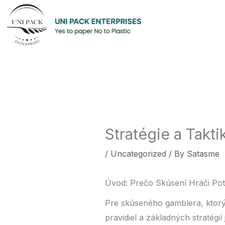
Skip
to
content
Stratégie a Takt
/
Uncategorized
/ By
Satasme
Úvod: Prečo Skúsení Hráči Pot
Pre skúseného gamblera, ktorý s
pravidiel a základných stratégi