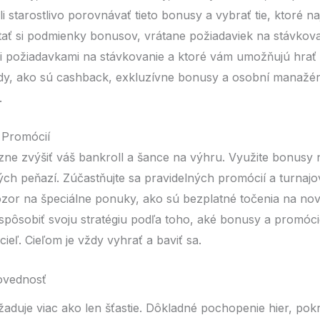
 starostlivo porovnávať tieto bonusy a vybrať tie, ktoré n
ečítať si podmienky bonusov, vrátane požiadaviek na stávko
 požiadavkami na stávkovanie a ktoré vám umožňujú hrať
 ako sú cashback, exkluzívne bonusy a osobní manažéri 
.
 Promócií
e zvýšiť váš bankroll a šance na výhru. Využite bonusy 
tných peňazí. Zúčastňujte sa pravidelných promócií a turnaj
 pozor na špeciálne ponuky, ako sú bezplatné točenia na no
prispôsobiť svoju stratégiu podľa toho, aké bonusy a promóci
cieľ. Cieľom je vždy vyhrať a baviť sa.
ovednosť
aduje viac ako len šťastie. Dôkladné pochopenie hier, pokro