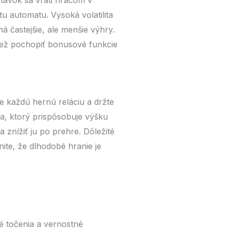
távok sa vráti hráčom v
u automatu. Vysoká volatilita
á častejšie, ale menšie výhry.
tiež pochopiť bonusové funkcie
e každú hernú reláciu a držte
ia, ktorý prispôsobuje výšku
 znížiť ju po prehre. Dôležité
nite, že dlhodobé hranie je
é točenia a vernostné