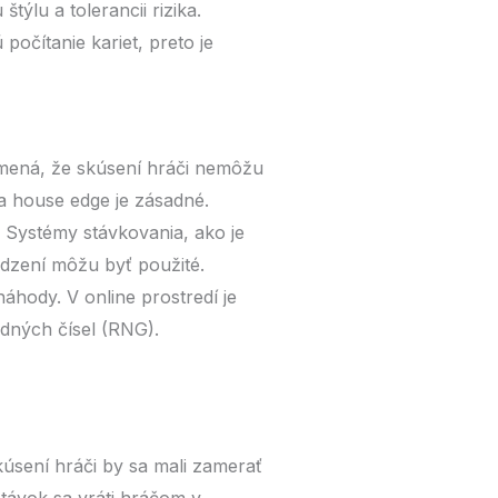
ýlu a tolerancii rizika.
počítanie kariet, preto je
amená, že skúsení hráči nemôžu
a house edge je zásadné.
. Systémy stávkovania, ako je
edzení môžu byť použité.
náhody. V online prostredí je
odných čísel (RNG).
úsení hráči by sa mali zamerať