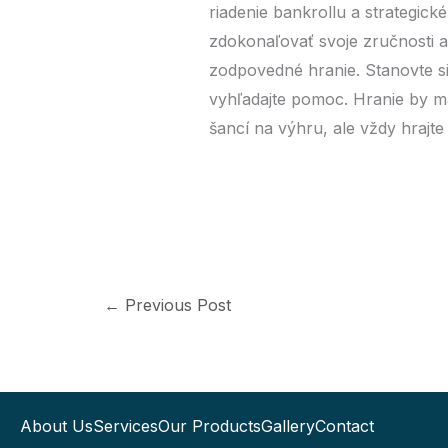
riadenie bankrollu a strategic
zdokonaľovať svoje zručnosti 
zodpovedné hranie. Stanovte si 
vyhľadajte pomoc. Hranie by mal
šancí na výhru, ale vždy hrajt
←
Previous Post
About Us
Services
Our Products
Gallery
Contact