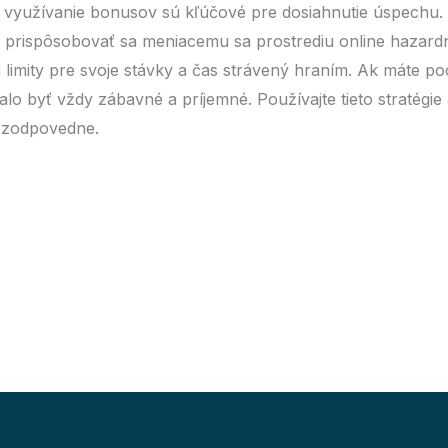
ké využívanie bonusov sú kľúčové pre dosiahnutie úspechu. 
a prispôsobovať sa meniacemu sa prostrediu online hazard
limity pre svoje stávky a čas strávený hraním. Ak máte poci
o byť vždy zábavné a príjemné. Používajte tieto stratégie a
e zodpovedne.