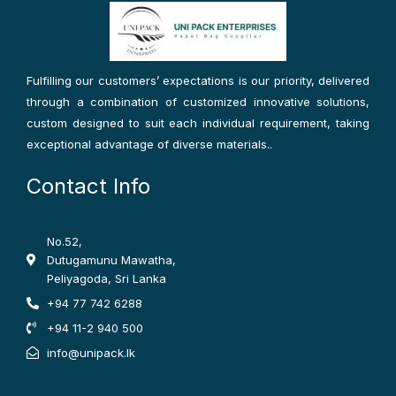
b
a
t
o
g
e
o
r
r
k
a
-
m
f
Fulfilling our customers’ expectations is our priority, delivered
through a combination of customized innovative solutions,
custom designed to suit each individual requirement, taking
exceptional advantage of diverse materials..
Contact Info
No.52,
Dutugamunu Mawatha,
Peliyagoda, Sri Lanka
+94 77 742 6288
+94 11-2 940 500
info@unipack.lk