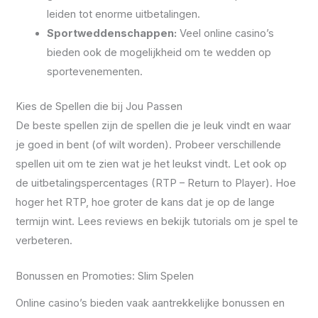
leiden tot enorme uitbetalingen.
Sportweddenschappen:
Veel online casino’s
bieden ook de mogelijkheid om te wedden op
sportevenementen.
Kies de Spellen die bij Jou Passen
De beste spellen zijn de spellen die je leuk vindt en waar
je goed in bent (of wilt worden). Probeer verschillende
spellen uit om te zien wat je het leukst vindt. Let ook op
de uitbetalingspercentages (RTP – Return to Player). Hoe
hoger het RTP, hoe groter de kans dat je op de lange
termijn wint. Lees reviews en bekijk tutorials om je spel te
verbeteren.
Bonussen en Promoties: Slim Spelen
Online casino’s bieden vaak aantrekkelijke bonussen en