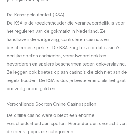
De Kansspelautoriteit (KSA)
De KSA is de toezichthouder die verantwoordelijk is voor
het reguleren van de gokmarkt in Nederland. Ze
handhaven de wetgeving, controleren casino’s en
beschermen spelers. De KSA zorgt ervoor dat casino’s
eerlijke spellen aanbieden, verantwoord gokken
bevorderen en spelers beschermen tegen gokverslaving.
Ze leggen ook boetes op aan casino’s die zich niet aan de
regels houden. De KSA is dus je beste vriend als het gaat
om veilig online gokken.
Verschillende Soorten Online Casinospellen
De online casino wereld biedt een enorme
verscheidenheid aan spellen. Hieronder een overzicht van
de meest populaire categorieën: