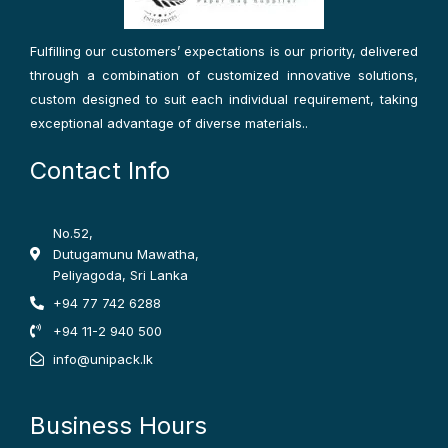
k
a
-
m
f
Fulfilling our customers’ expectations is our priority, delivered
through a combination of customized innovative solutions,
custom designed to suit each individual requirement, taking
exceptional advantage of diverse materials..
Contact Info
No.52,
Dutugamunu Mawatha,
Peliyagoda, Sri Lanka
+94 77 742 6288
+94 11-2 940 500
info@unipack.lk
Business Hours