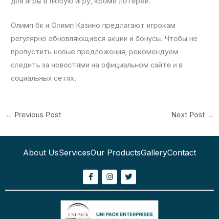
для игры в любую игру, кроме лотереи.
Олимп бк и Олимп Казино предлагают игрокам
регулярно обновляющиеся акции и бонусы. Чтобы не
пропустить новые предложения, рекомендуем
следить за новостями на официальном сайте и в
социальных сетях.
←
Previous Post
Next Post
→
About Us
Services
Our Products
Gallery
Contact
F
I
T
a
n
w
c
s
i
e
t
t
b
a
t
o
g
e
o
r
r