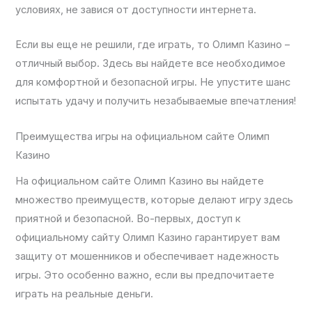
условиях, не завися от доступности интернета.
Если вы еще не решили, где играть, то Олимп Казино –
отличный выбор. Здесь вы найдете все необходимое
для комфортной и безопасной игры. Не упустите шанс
испытать удачу и получить незабываемые впечатления!
Преимущества игры на официальном сайте Олимп
Казино
На официальном сайте Олимп Казино вы найдете
множество преимуществ, которые делают игру здесь
приятной и безопасной. Во-первых, доступ к
официальному сайту Олимп Казино гарантирует вам
защиту от мошенников и обеспечивает надежность
игры. Это особенно важно, если вы предпочитаете
играть на реальные деньги.