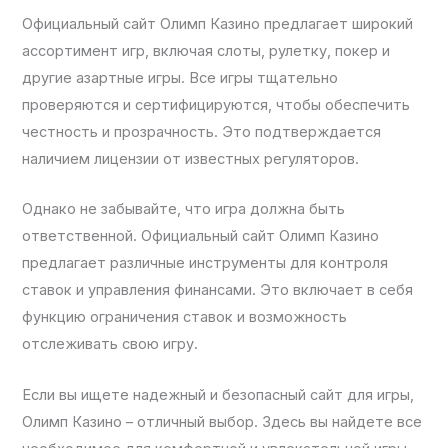
Официальный сайт Олимп Казино предлагает широкий
ассортимент игр, включая слоты, рулетку, покер и
другие азартные игры. Все игры тщательно
проверяются и сертифицируются, чтобы обеспечить
честность и прозрачность. Это подтверждается
наличием лицензии от известных регуляторов.
Однако не забывайте, что игра должна быть
ответственной. Официальный сайт Олимп Казино
предлагает различные инструменты для контроля
ставок и управления финансами. Это включает в себя
функцию ограничения ставок и возможность
отслеживать свою игру.
Если вы ищете надежный и безопасный сайт для игры,
Олимп Казино – отличный выбор. Здесь вы найдете все