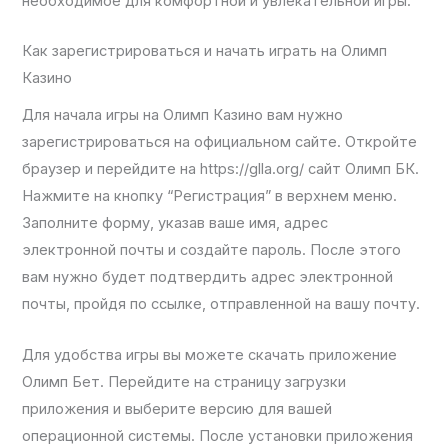
необходимое для комфортной и увлекательной игры.
Как зарегистрироваться и начать играть на Олимп
Казино
Для начала игры на Олимп Казино вам нужно
зарегистрироваться на официальном сайте. Откройте
браузер и перейдите на https://glla.org/ сайт Олимп БК.
Нажмите на кнопку “Регистрация” в верхнем меню.
Заполните форму, указав ваше имя, адрес
электронной почты и создайте пароль. После этого
вам нужно будет подтвердить адрес электронной
почты, пройдя по ссылке, отправленной на вашу почту.
Для удобства игры вы можете скачать приложение
Олимп Бет. Перейдите на страницу загрузки
приложения и выберите версию для вашей
операционной системы. После установки приложения