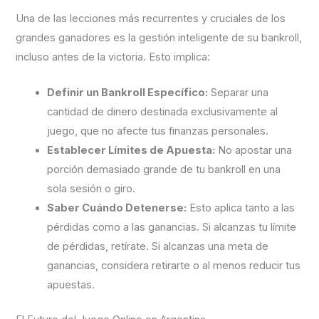
Una de las lecciones más recurrentes y cruciales de los
grandes ganadores es la gestión inteligente de su bankroll,
incluso antes de la victoria. Esto implica:
Definir un Bankroll Específico:
Separar una
cantidad de dinero destinada exclusivamente al
juego, que no afecte tus finanzas personales.
Establecer Límites de Apuesta:
No apostar una
porción demasiado grande de tu bankroll en una
sola sesión o giro.
Saber Cuándo Detenerse:
Esto aplica tanto a las
pérdidas como a las ganancias. Si alcanzas tu límite
de pérdidas, retírate. Si alcanzas una meta de
ganancias, considera retirarte o al menos reducir tus
apuestas.