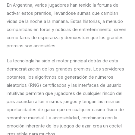
En Argentina, varios jugadores han tenido la fortuna de
activar estos premios, llevándose sumas que cambian
vidas de la noche a la mañana. Estas historias, a menudo
compartidas en foros y noticias de entretenimiento, sirven
como faros de esperanza y demuestran que los grandes
premios son accesibles.
La tecnología ha sido el motor principal detrás de esta
democratización de los grandes premios. Los servidores
potentes, los algoritmos de generación de números
aleatorios (RNG) certificados y las interfaces de usuario
intuitivas permiten que jugadores de cualquier rincón del
país accedan a los mismos juegos y tengan las mismas
oportunidades de ganar que en cualquier casino físico de
renombre mundial. La accesibilidad, combinada con la
emoción inherente de los juegos de azar, crea un cóctel
irresistible para muchos.