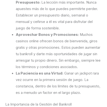
Presupuesto:
La lección más importante. Nunca
apuestes más de lo que puedes permitirte perder.
Establecer un presupuesto diario, semanal o
mensual y ceñirse a él es vital para disfrutar del
juego de forma sostenible.
Aprovechar Bonos y Promociones:
Muchos
casinos online ofrecen bonos de bienvenida, giros
gratis y otras promociones. Estos pueden aumentar
tu bankroll y darte más oportunidades de jugar sin
arriesgar tu propio dinero. Sin embargo, siempre lee
los términos y condiciones asociados.
La Paciencia es una Virtud:
Ganar un jackpot rara
vez ocurre en la primera sesión de juego. La
constancia, dentro de los límites de tu presupuesto,
es a menudo un factor en el largo plazo.
La Importancia de la Gestión del Bankroll