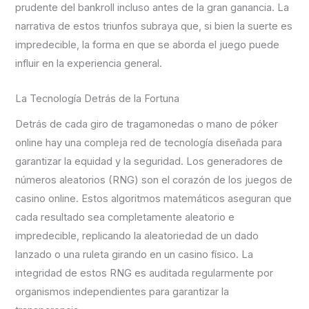
prudente del bankroll incluso antes de la gran ganancia. La
narrativa de estos triunfos subraya que, si bien la suerte es
impredecible, la forma en que se aborda el juego puede
influir en la experiencia general.
La Tecnología Detrás de la Fortuna
Detrás de cada giro de tragamonedas o mano de póker
online hay una compleja red de tecnología diseñada para
garantizar la equidad y la seguridad. Los generadores de
números aleatorios (RNG) son el corazón de los juegos de
casino online. Estos algoritmos matemáticos aseguran que
cada resultado sea completamente aleatorio e
impredecible, replicando la aleatoriedad de un dado
lanzado o una ruleta girando en un casino físico. La
integridad de estos RNG es auditada regularmente por
organismos independientes para garantizar la