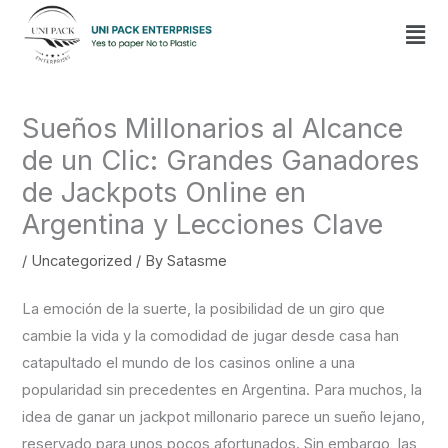
Skip
Men
to
content
Sueños Millonarios al Alcance
de un Clic: Grandes Ganadores
de Jackpots Online en
Argentina y Lecciones Clave
/
Uncategorized
/ By
Satasme
La emoción de la suerte, la posibilidad de un giro que
cambie la vida y la comodidad de jugar desde casa han
catapultado el mundo de los casinos online a una
popularidad sin precedentes en Argentina. Para muchos, la
idea de ganar un jackpot millonario parece un sueño lejano,
reservado para unos pocos afortunados. Sin embargo, las