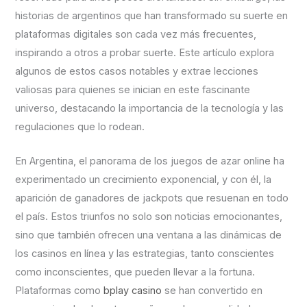
historias de argentinos que han transformado su suerte en
plataformas digitales son cada vez más frecuentes,
inspirando a otros a probar suerte. Este artículo explora
algunos de estos casos notables y extrae lecciones
valiosas para quienes se inician en este fascinante
universo, destacando la importancia de la tecnología y las
regulaciones que lo rodean.
En Argentina, el panorama de los juegos de azar online ha
experimentado un crecimiento exponencial, y con él, la
aparición de ganadores de jackpots que resuenan en todo
el país. Estos triunfos no solo son noticias emocionantes,
sino que también ofrecen una ventana a las dinámicas de
los casinos en línea y las estrategias, tanto conscientes
como inconscientes, que pueden llevar a la fortuna.
Plataformas como
bplay casino
se han convertido en