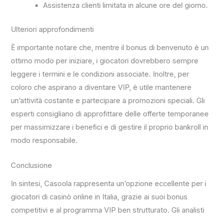
Assistenza clienti limitata in alcune ore del giorno.
Ulteriori approfondimenti
È importante notare che, mentre il bonus di benvenuto è un
ottimo modo per iniziare, i giocatori dovrebbero sempre
leggere i termini e le condizioni associate. Inoltre, per
coloro che aspirano a diventare VIP, è utile mantenere
un’attività costante e partecipare a promozioni speciali. Gli
esperti consigliano di approfittare delle offerte temporanee
per massimizzare i benefici e di gestire il proprio bankroll in
modo responsabile.
Conclusione
In sintesi, Casoola rappresenta un’opzione eccellente per i
giocatori di casinò online in Italia, grazie ai suoi bonus
competitivi e al programma VIP ben strutturato. Gli analisti