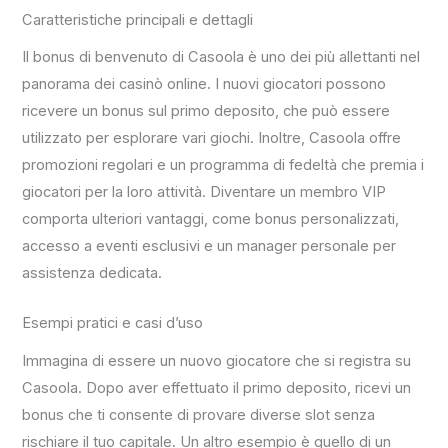
Caratteristiche principali e dettagli
Il bonus di benvenuto di Casoola è uno dei più allettanti nel
panorama dei casinò online. I nuovi giocatori possono
ricevere un bonus sul primo deposito, che può essere
utilizzato per esplorare vari giochi. Inoltre, Casoola offre
promozioni regolari e un programma di fedeltà che premia i
giocatori per la loro attività. Diventare un membro VIP
comporta ulteriori vantaggi, come bonus personalizzati,
accesso a eventi esclusivi e un manager personale per
assistenza dedicata.
Esempi pratici e casi d’uso
Immagina di essere un nuovo giocatore che si registra su
Casoola. Dopo aver effettuato il primo deposito, ricevi un
bonus che ti consente di provare diverse slot senza
rischiare il tuo capitale. Un altro esempio è quello di un