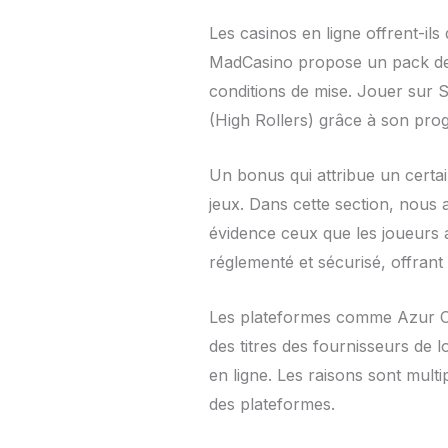
Les casinos en ligne offrent-il
MadCasino propose un pack de 
conditions de mise. Jouer sur
(High Rollers) grâce à son pro
Un bonus qui attribue un certa
jeux. Dans cette section, nous 
évidence ceux que les joueurs 
réglementé et sécurisé, offrant
Les plateformes comme Azur Ca
des titres des fournisseurs de l
en ligne. Les raisons sont multip
des plateformes.