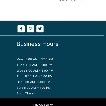
Next Post
→
F
I
T
a
n
w
c
s
i
e
t
t
b
a
t
Business Hours
o
g
e
o
r
r
k
a
-
m
f
Mon : 8:00 AM – 5:00 PM
Tue : 8:00 AM – 5:00 PM
Wed : 8:00 AM – 5:00 PM
Thu : 8:00 AM – 5:00 PM
Fri : 8:00 AM – 5:00 PM
Sat : 8:00 AM – 1:00 PM
Sun : Closed
Privacy Policy