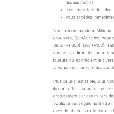
risques inutiles.
Il est important de sélect
Vous accédez immédiatem
Nous recommandons Millioner au
croupiers, SpinAura est inconte
Slots (+1 850), Live (+100), Ta
variantes, attirant les joueurs 
joueurs qui apprécient la diversi
la variété des jeux, l’efficacité 
Plus celui-ci est faible, plus 
ils sont offerts sous forme de 
gratuitement sur des milliers 
boutique peut également être m
avez de chances d’obtenir des