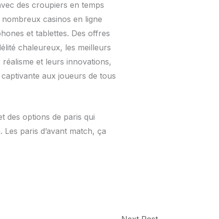
, avec des croupiers en temps
 de nombreux casinos en ligne
hones et tablettes. Des offres
lité chaleureux, les meilleurs
réalisme et leurs innovations,
ce captivante aux joueurs de tous
 des options de paris qui
. Les paris d’avant match, ça