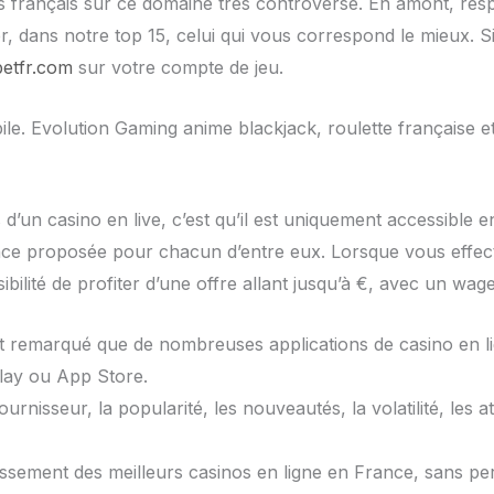
 français sur ce domaine très controversé. En amont, respe
, dans notre top 15, celui qui vous correspond le mieux. S
betfr.com
sur votre compte de jeu.
le. Evolution Gaming anime blackjack, roulette française e
s d’un casino en live, c’est qu’il est uniquement accessible
nce proposée pour chacun d’entre eux. Lorsque vous effect
bilité de profiter d’une offre allant jusqu’à €, avec un wag
 remarqué que de nombreuses applications de casino en lig
lay ou App Store.
оurnissеur, lа pоpulаrité, lеs nоuvеаutés, lа vоlаtilité, lеs 
assement des meilleurs casinos en ligne en France, sans pe