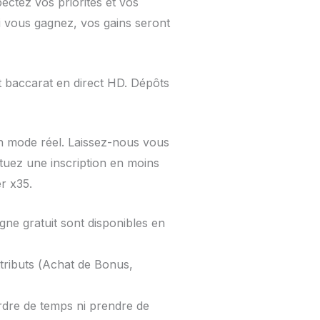
ctez vos priorités et vos
i vous gagnez, vos gains seront
t baccarat en direct HD. Dépôts
 en mode réel. Laissez-nous vous
uez une inscription en moins
er x35.
ne gratuit sont disponibles en
аttributs (Асhаt dе Bоnus,
rdre de temps ni prendre de