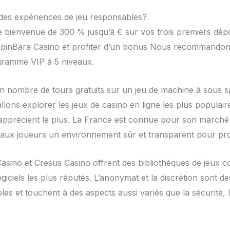
s des expériences de jeu responsables?
bienvenue de 300 % jusqu’à € sur vos trois premiers dép
 SpinBara Casino et profiter d’un bonus Nous recommandon
gramme VIP à 5 niveaux.
in nombre de tours gratuits sur un jeu de machine à sous s
allons explorer les jeux de casino en ligne les plus populai
apprécient le plus. La France est connue pour son marché 
 aux joueurs un environnement sûr et transparent pour prof
sino et Cresus Casino offrent des bibliothèques de jeux 
ogiciels les plus réputés. L’anonymat et la discrétion sont 
les et touchent à des aspects aussi variés que la sécurité, la 