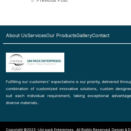
←
Previous Post
About Us
Services
Our Products
Gallery
Contact
Fulfilling our customers’ expectations is our priority, delivered throu
combination of customized innovative solutions, custom designe
suit each individual requirement, taking exceptional advantag
diverse materials..
Copyright ©2023 -Uni pack Enterprises , All Rights Reserved. Design &