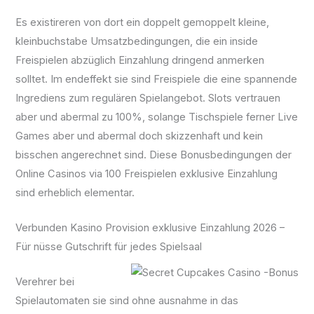
Es existireren von dort ein doppelt gemoppelt kleine,
kleinbuchstabe Umsatzbedingungen, die ein inside
Freispielen abzüglich Einzahlung dringend anmerken
solltet. Im endeffekt sie sind Freispiele die eine spannende
Ingrediens zum regulären Spielangebot. Slots vertrauen
aber und abermal zu 100%, solange Tischspiele ferner Live
Games aber und abermal doch skizzenhaft und kein
bisschen angerechnet sind. Diese Bonusbedingungen der
Online Casinos via 100 Freispielen exklusive Einzahlung
sind erheblich elementar.
Verbunden Kasino Provision exklusive Einzahlung 2026 –
Für nüsse Gutschrift für jedes Spielsaal
Verehrer bei
Spielautomaten sie sind ohne ausnahme in das