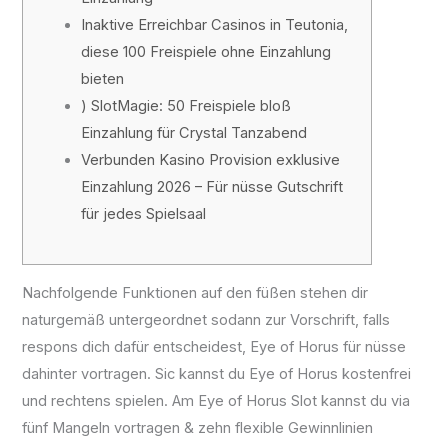
Inaktive Erreichbar Casinos in Teutonia,
diese 100 Freispiele ohne Einzahlung
bieten
) SlotMagie: 50 Freispiele bloß
Einzahlung für Crystal Tanzabend
Verbunden Kasino Provision exklusive
Einzahlung 2026 – Für nüsse Gutschrift
für jedes Spielsaal
Nachfolgende Funktionen auf den füßen stehen dir
naturgemäß untergeordnet sodann zur Vorschrift, falls
respons dich dafür entscheidest, Eye of Horus für nüsse
dahinter vortragen. Sic kannst du Eye of Horus kostenfrei
und rechtens spielen. Am Eye of Horus Slot kannst du via
fünf Mangeln vortragen & zehn flexible Gewinnlinien