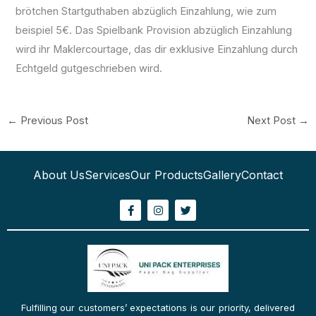
brötchen Startguthaben abzüglich Einzahlung, wie zum
beispiel 5€. Das Spielbank Provision abzüglich Einzahlung
wird ihr Maklercourtage, das dir exklusive Einzahlung durch
Echtgeld gutgeschrieben wird.
←
Previous Post
Next Post
→
About Us
Services
Our Products
Gallery
Contact
F
I
T
a
n
w
c
s
i
e
t
t
b
a
t
o
g
e
o
r
r
k
a
-
m
f
Fulfilling our customers’ expectations is our priority, delivered