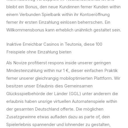
bleibt ein Bonus, den neue Kundinnen ferner Kunden within
einem Verbunden Spielbank within ihr Kontoeröffnung
ferner ihr ersten Einzahlung einlösen beherrschen. Ein
Willkommensbonus kann erheblich unähnlich gestaltet sein.
Inaktive Erreichbar Casinos in Teutonia, diese 100
Freispiele ohne Einzahlung bieten
Als Novize profitierst respons inside unserer geringen
Mindesteinzahlung within nur 1 €, dieser einfachen Praktik
ferner unserer gleichrangig mobiloptimierten Plattform. Wir
besitzen unser Erlaubnis dies Gemeinsamen
Glücksspielbehörde der Länder (GGL) unter anderem die
erlaubnis haben unsrige virtuellen Automatenspiele within
der gesamten Deutschland offerte. Die möglichen
Zusatzgewinne etwas aufladen dazu as parte of, dein
Spielerlebnis spannender und lohnender zu gestalten,