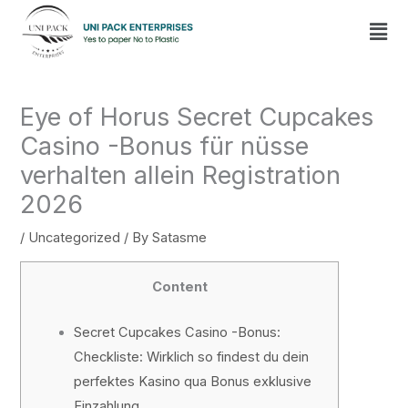
Skip
Men
to
content
Eye of Horus Secret Cupcakes
Casino -Bonus für nüsse
verhalten allein Registration
2026
/
Uncategorized
/ By
Satasme
Content
Secret Cupcakes Casino -Bonus:
Checkliste: Wirklich so findest du dein
perfektes Kasino qua Bonus exklusive
Einzahlung