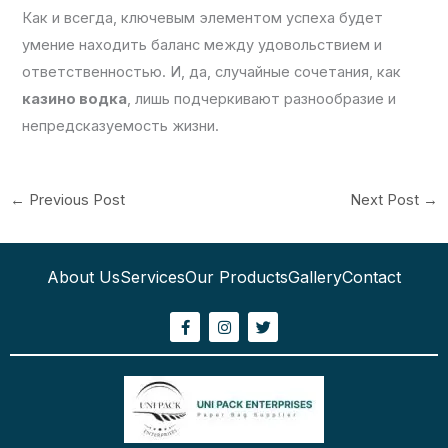
Как и всегда, ключевым элементом успеха будет
умение находить баланс между удовольствием и
ответственностью. И, да, случайные сочетания, как
казино водка
, лишь подчеркивают разнообразие и
непредсказуемость жизни.
←
Previous Post
Next Post
→
About Us
Services
Our Products
Gallery
Contact
F
I
T
a
n
w
c
s
i
e
t
t
b
a
t
o
g
e
o
r
r
k
a
-
m