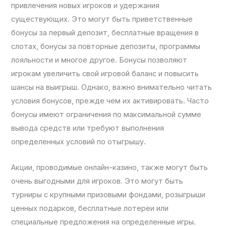
привлечения новых игроков и удержания
существующих. Это могут быть приветственные
бонусы за первый депозит, бесплатные вращения в
слотах, бонусы за повторные депозиты, программы
лояльности и многое другое. Бонусы позволяют
игрокам увеличить свой игровой баланс и повысить
шансы на выигрыш. Однако, важно внимательно читать
условия бонусов, прежде чем их активировать. Часто
бонусы имеют ограничения по максимальной сумме
вывода средств или требуют выполнения
определенных условий по отыгрышу.
Акции, проводимые онлайн-казино, также могут быть
очень выгодными для игроков. Это могут быть
турниры с крупными призовыми фондами, розыгрыши
ценных подарков, бесплатные лотереи или
специальные предложения на определенные игры.