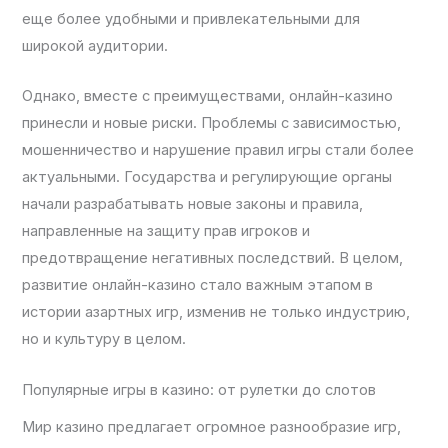
еще более удобными и привлекательными для
широкой аудитории.
Однако, вместе с преимуществами, онлайн-казино
принесли и новые риски. Проблемы с зависимостью,
мошенничество и нарушение правил игры стали более
актуальными. Государства и регулирующие органы
начали разрабатывать новые законы и правила,
направленные на защиту прав игроков и
предотвращение негативных последствий. В целом,
развитие онлайн-казино стало важным этапом в
истории азартных игр, изменив не только индустрию,
но и культуру в целом.
Популярные игры в казино: от рулетки до слотов
Мир казино предлагает огромное разнообразие игр,