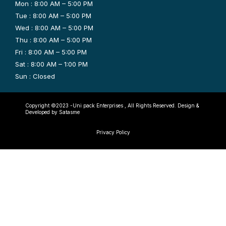
Mon : 8:00 AM – 5:00 PM
Tue : 8:00 AM – 5:00 PM
Wed : 8:00 AM – 5:00 PM
Thu : 8:00 AM – 5:00 PM
Fri : 8:00 AM – 5:00 PM
Sat : 8:00 AM – 1:00 PM
Sun : Closed
Copyright ©2023 -Uni pack Enterprises , All Rights Reserved. Design &
Developed by Satasme
Privacy Policy