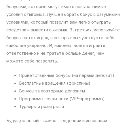
бонусами, которые могут иметь невыполнимые
условия отыгрыша. Лучше выбрать бонус с разумными
условиями, который позволит вам легко отыграть
средства и вывести выигрыш. В-третьих, используйте
бонусы на тех играх, в которых вы чувствуете себя
наиболее уверенно. И, наконец, всегда играйте
ответственно и не тратьте больше денег, чем
можете себе позволить.
Приветственные бонусы (на первый депозит)
Бесплатные вращения (фриспины)
Бонусы за повторные депозиты
Программы лояльности (VIP-программы)
Турниры и розыгрыши
Будущее онлайн-казино: тенденции и инновации