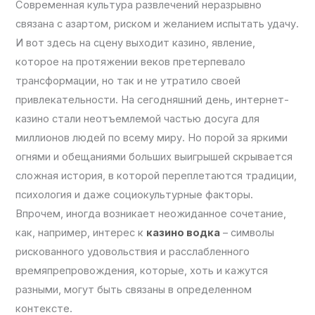
Современная культура развлечений неразрывно
связана с азартом, риском и желанием испытать удачу.
И вот здесь на сцену выходит казино, явление,
которое на протяжении веков претерпевало
трансформации, но так и не утратило своей
привлекательности. На сегодняшний день, интернет-
казино стали неотъемлемой частью досуга для
миллионов людей по всему миру. Но порой за яркими
огнями и обещаниями больших выигрышей скрывается
сложная история, в которой переплетаются традиции,
психология и даже социокультурные факторы.
Впрочем, иногда возникает неожиданное сочетание,
как, например, интерес к
казино водка
– символы
рискованного удовольствия и расслабленного
времяпрепровождения, которые, хоть и кажутся
разными, могут быть связаны в определенном
контексте.