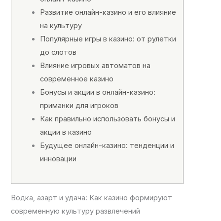
Развитие онлайн-казино и его влияние
на культуру
Популярные игры в казино: от рулетки
до слотов
Влияние игровых автоматов на
современное казино
Бонусы и акции в онлайн-казино:
приманки для игроков
Как правильно использовать бонусы и
акции в казино
Будущее онлайн-казино: тенденции и
инновации
Водка, азарт и удача: Как казино формируют
современную культуру развлечений