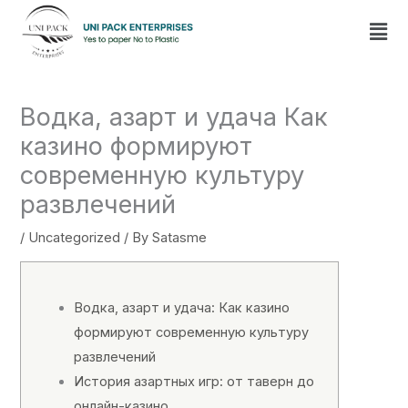
Skip
Men
to
content
Водка, азарт и удача Как
казино формируют
современную культуру
развлечений
/
Uncategorized
/ By
Satasme
Водка, азарт и удача: Как казино
формируют современную культуру
развлечений
История азартных игр: от таверн до
онлайн-казино