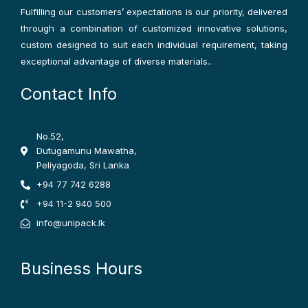
f
Fulfilling our customers’ expectations is our priority, delivered
through a combination of customized innovative solutions,
custom designed to suit each individual requirement, taking
exceptional advantage of diverse materials..
Contact Info
No.52,
Dutugamunu Mawatha,
Peliyagoda, Sri Lanka
+94 77 742 6288
+94 11-2 940 500
info@unipack.lk
Business Hours