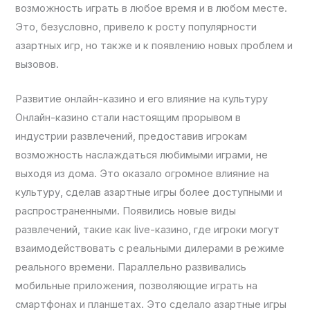
возможность играть в любое время и в любом месте.
Это, безусловно, привело к росту популярности
азартных игр, но также и к появлению новых проблем и
вызовов.
Развитие онлайн-казино и его влияние на культуру
Онлайн-казино стали настоящим прорывом в
индустрии развлечений, предоставив игрокам
возможность наслаждаться любимыми играми, не
выходя из дома. Это оказало огромное влияние на
культуру, сделав азартные игры более доступными и
распространенными. Появились новые виды
развлечений, такие как live-казино, где игроки могут
взаимодействовать с реальными дилерами в режиме
реального времени. Параллельно развивались
мобильные приложения, позволяющие играть на
смартфонах и планшетах. Это сделало азартные игры