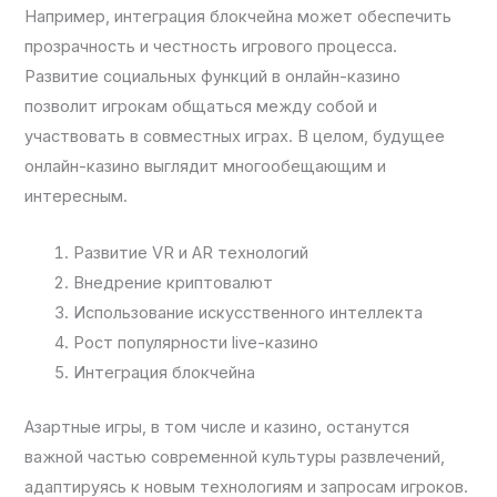
Например, интеграция блокчейна может обеспечить
прозрачность и честность игрового процесса.
Развитие социальных функций в онлайн-казино
позволит игрокам общаться между собой и
участвовать в совместных играх. В целом, будущее
онлайн-казино выглядит многообещающим и
интересным.
Развитие VR и AR технологий
Внедрение криптовалют
Использование искусственного интеллекта
Рост популярности live-казино
Интеграция блокчейна
Азартные игры, в том числе и казино, останутся
важной частью современной культуры развлечений,
адаптируясь к новым технологиям и запросам игроков.